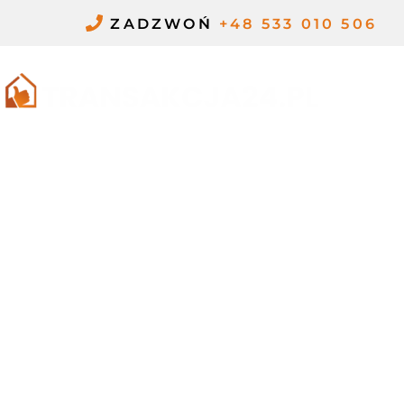
Przejdź
ZADZWOŃ
+48 533 010 506
do
treści
ME
SPRZEDAŻ
UDZIAŁU W
NIERUCHOMOŚCI
OBCIĄŻONEJ
HIPOTEKĄ