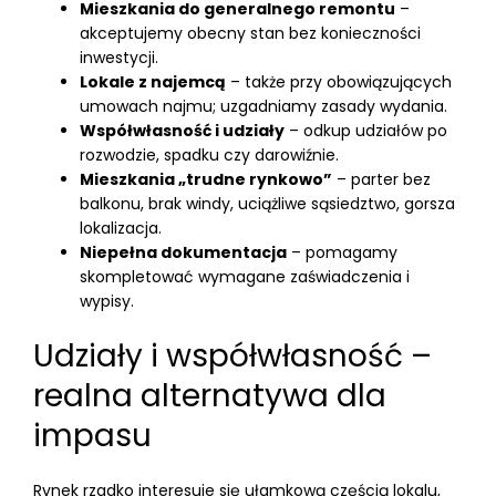
Mieszkania do generalnego remontu
–
akceptujemy obecny stan bez konieczności
inwestycji.
Lokale z najemcą
– także przy obowiązujących
umowach najmu; uzgadniamy zasady wydania.
Współwłasność i udziały
– odkup udziałów po
rozwodzie, spadku czy darowiźnie.
Mieszkania „trudne rynkowo”
– parter bez
balkonu, brak windy, uciążliwe sąsiedztwo, gorsza
lokalizacja.
Niepełna dokumentacja
– pomagamy
skompletować wymagane zaświadczenia i
wypisy.
Udziały i współwłasność –
realna alternatywa dla
impasu
Rynek rzadko interesuje się ułamkową częścią lokalu,