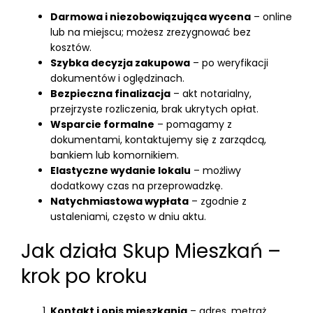
Darmowa i niezobowiązująca wycena
– online
lub na miejscu; możesz zrezygnować bez
kosztów.
Szybka decyzja zakupowa
– po weryfikacji
dokumentów i oględzinach.
Bezpieczna finalizacja
– akt notarialny,
przejrzyste rozliczenia, brak ukrytych opłat.
Wsparcie formalne
– pomagamy z
dokumentami, kontaktujemy się z zarządcą,
bankiem lub komornikiem.
Elastyczne wydanie lokalu
– możliwy
dodatkowy czas na przeprowadzkę.
Natychmiastowa wypłata
– zgodnie z
ustaleniami, często w dniu aktu.
Jak działa Skup Mieszkań –
krok po kroku
Kontakt i opis mieszkania
– adres, metraż,