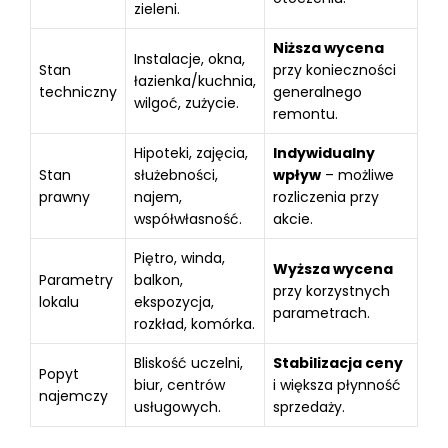
zieleni.
Niższa wycena
Instalacje, okna,
Stan
przy konieczności
łazienka/kuchnia,
techniczny
generalnego
wilgoć, zużycie.
remontu.
Hipoteki, zajęcia,
Indywidualny
Stan
służebności,
wpływ
– możliwe
prawny
najem,
rozliczenia przy
współwłasność.
akcie.
Piętro, winda,
Wyższa wycena
Parametry
balkon,
przy korzystnych
lokalu
ekspozycja,
parametrach.
rozkład, komórka.
Bliskość uczelni,
Stabilizacja ceny
Popyt
biur, centrów
i większa płynność
najemczy
usługowych.
sprzedaży.