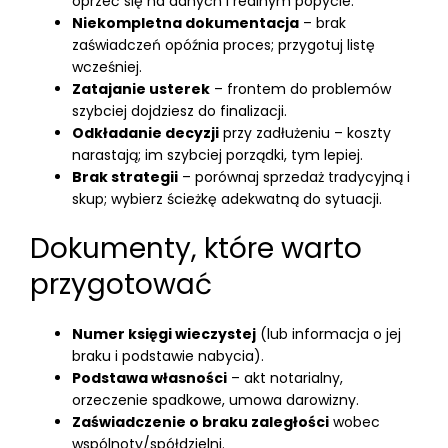
oprzeć się na danych i realnym popycie.
Niekompletna dokumentacja
– brak
zaświadczeń opóźnia proces; przygotuj listę
wcześniej.
Zatajanie usterek
– frontem do problemów
szybciej dojdziesz do finalizacji.
Odkładanie decyzji
przy zadłużeniu – koszty
narastają; im szybciej porządki, tym lepiej.
Brak strategii
– porównaj sprzedaż tradycyjną i
skup; wybierz ścieżkę adekwatną do sytuacji.
Dokumenty, które warto
przygotować
Numer księgi wieczystej
(lub informacja o jej
braku i podstawie nabycia).
Podstawa własności
– akt notarialny,
orzeczenie spadkowe, umowa darowizny.
Zaświadczenie o braku zaległości
wobec
wspólnoty/spółdzielni.