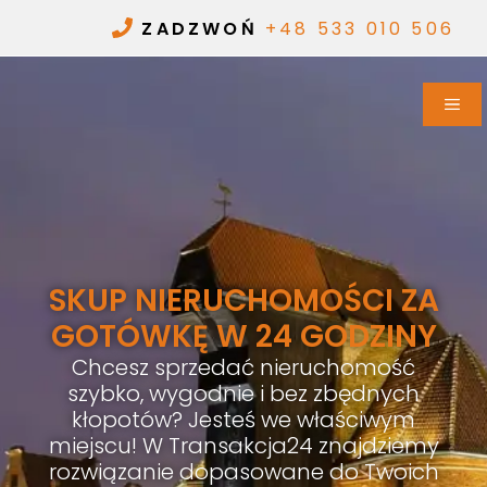
ZADZWOŃ
+48 533 010 506
SKUP NIERUCHOMOŚCI ZA
GOTÓWKĘ W 24 GODZINY
Chcesz sprzedać nieruchomość
szybko, wygodnie i bez zbędnych
kłopotów? Jesteś we właściwym
miejscu! W Transakcja24 znajdziemy
rozwiązanie dopasowane do Twoich