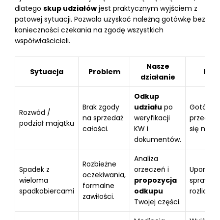
dlatego
skup udziałów
jest praktycznym wyjściem z
patowej sytuacji. Pozwala uzyskać należną gotówkę bez
konieczności czekania na zgodę wszystkich
współwłaścicieli.
Nasze
Sytuacja
Problem
Kor
działanie
Odkup
Brak zgody
udziału
po
Gotówka
Rozwód /
na sprzedaż
weryfikacji
przeciąg
podział majątku
całości.
KW i
się negoc
dokumentów.
Analiza
Rozbieżne
Spadek z
orzeczeń i
Uporząd
oczekiwania,
wieloma
propozycja
spraw i s
formalne
spadkobiercami
odkupu
rozliczen
zawiłości.
Twojej części.