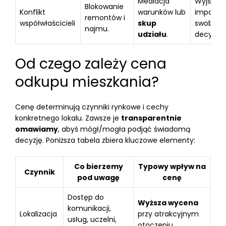
Mediacja
Wyjście 
Blokowanie
Konflikt
warunków lub
impasu i
remontów i
współwłaścicieli
skup
swobod
najmu.
udziału
.
decyzji.
Od czego zależy cena
odkupu mieszkania?
Cenę determinują czynniki rynkowe i cechy
konkretnego lokalu. Zawsze je
transparentnie
omawiamy
, abyś mógł/mogła podjąć świadomą
decyzję. Poniższa tabela zbiera kluczowe elementy:
Co bierzemy
Typowy wpływ na
Czynnik
pod uwagę
cenę
Dostęp do
Wyższa wycena
komunikacji,
Lokalizacja
przy atrakcyjnym
usług, uczelni,
otoczeniu.