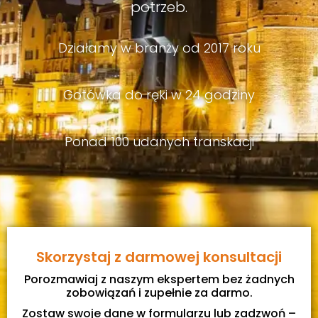
potrzeb.
Działamy w branży od 2017 roku
Gotówka do ręki w 24 godziny
Ponad 100 udanych transkacji
Skorzystaj z darmowej konsultacji
Porozmawiaj z naszym ekspertem bez żadnych
zobowiązań i zupełnie za darmo.
Zostaw swoje dane w formularzu lub zadzwoń –