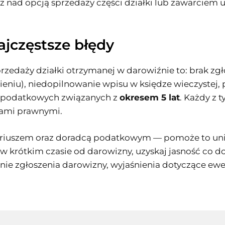
ż nad opcją sprzedaży części działki lub zawarcie
ajczęstsze błędy
rzedaży działki otrzymanej w darowiźnie to: brak zg
nieniu), niedopilnowanie wpisu w księdze wieczystej
i podatkowych związanych z
okresem 5 lat
. Każdy z
ami prawnymi.
otariuszem oraz doradcą podatkowym — pomoże to un
 w krótkim czasie od darowizny, uzyskaj jasność co 
enie zgłoszenia darowizny, wyjaśnienia dotyczące 