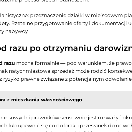
planistyczne: przeznaczenie działki w miejscowym p
dety. Rzetelne przygotowanie oferty i dokumentacji u
ony nabywcy.
d razu po otrzymaniu darowiz
d razu
można formalnie — pod warunkiem, że prawo w
dnak natychmiastowa sprzedaż może rodzić konsekwe
) oraz ryzyko prawne związane z potencjalnym odwołan
tora z mieszkania własnościowego
inansowych i prawników sensownie jest rozważyć okr
lub upewnić się co do braku przesłanek do odwołan