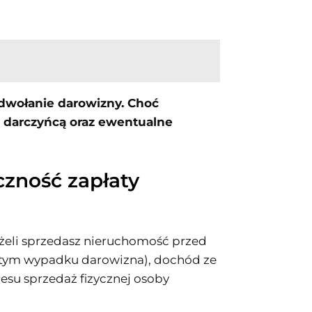
odwołanie darowizny. Choć
z darczyńcą oraz ewentualne
zność zapłaty
eżeli sprzedasz nieruchomość przed
w tym wypadku darowizna), dochód ze
u sprzedaż fizycznej osoby