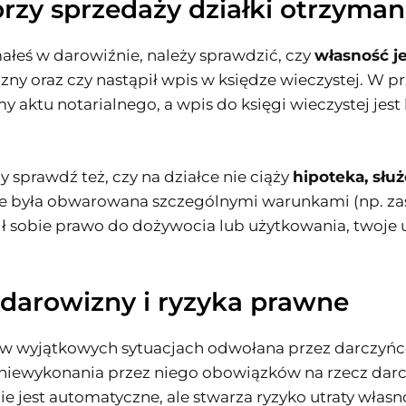
rzy sprzedaży działki otrzyman
małeś w darowiźnie, należy sprawdzić, czy
własność j
izny oraz czy nastąpił wpis w księdze wieczystej. W
 aktu notarialnego, a wpis do księgi wieczystej jest
prawdź też, czy na działce nie ciąży
hipoteka, słu
ie była obwarowana szczególnymi warunkami (np. za
egł sobie prawo do dożywocia lub użytkowania, twoje
darowizny i ryzyka prawne
 wyjątkowych sytuacjach odwołana przez darczyńcę
iewykonania przez niego obowiązków na rzecz darcz
jest automatyczne, ale stwarza ryzyko utraty własn