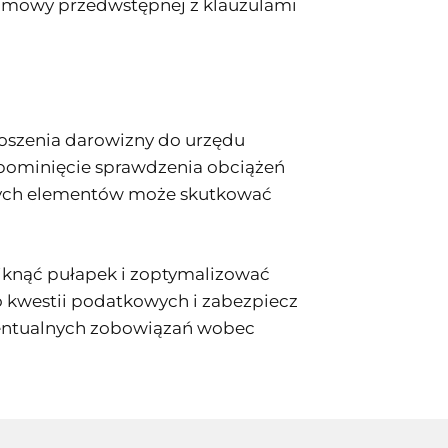
m umowy przedwstępnej z klauzulami
łoszenia darowizny do urzędu
, pominięcie sprawdzenia obciążeń
 tych elementów może skutkować
iknąć pułapek i zoptymalizować
do kwestii podatkowych i zabezpiecz
ewentualnych zobowiązań wobec