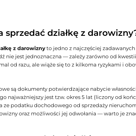
a sprzedać działkę z darowizny
iałkę z darowizny
to jedno z najczęściej zadawanych 
 nie jest jednoznaczna — zależy zarówno od kwesti
al od razu, ale wiąże się to z kilkoma ryzykami i ob
we są dokumenty potwierdzające nabycie własności i
go najważniejszy jest tzw. okres 5 lat (liczony od ko
ia ze podatku dochodowego od sprzedaży nieruchomo
izny oraz możliwości jej odwołania — warto je zna