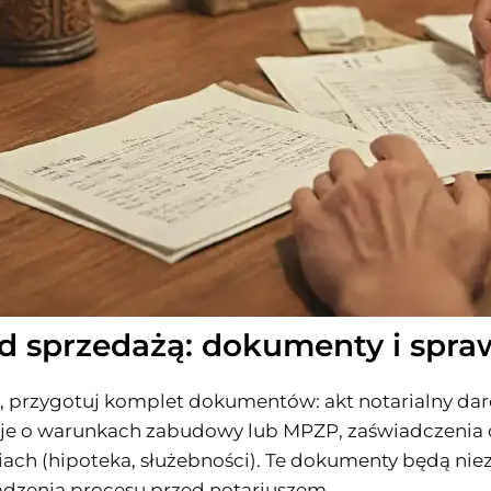
ed sprzedażą: dokumenty i spr
, przygotuj komplet dokumentów: akt notarialny daro
zje o warunkach zabudowy lub MPZP, zaświadczenia 
iach (hipoteka, służebności). Te dokumenty będą ni
adzenia procesu przed notariuszem.