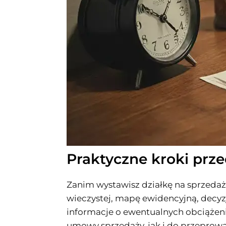
Praktyczne kroki prz
Zanim wystawisz działkę na sprzedaż
wieczystej, mapę ewidencyjną, decy
informacje o ewentualnych obciążen
umowy sprzedaży, jak i do przeprow