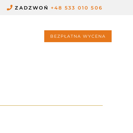
ZADZWOŃ
+48 533 010 506
G
KONTAKT
BEZPŁATNA WYCENA
DZIAŁKĘ Z