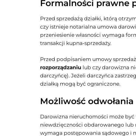
Formalności prawne p
Przed sprzedażą działki, którą otrzy
czy istnieje notarialna umowa darow
przeniesienie własności wymaga formy
transakcji kupna‑sprzedaży.
Przed podpisaniem umowy sprzedaży s
rozporządzaniu
lub czy darowizna n
darczyńcę). Jeżeli darczyńca zastrz
działką mogą być ograniczone.
Możliwość odwołania 
Darowizna nieruchomości może być w
niewdzięczności obdarowanego lub n
wymaga postępowania sądowego i nie 