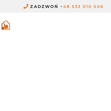
Przejdź
ZADZWOŃ
+48 533 010 506
do
treści
ME
KUPNO
MIESZKANIA Z
LOKATOREM BEZ
TYTUŁU
PRAWNEGO