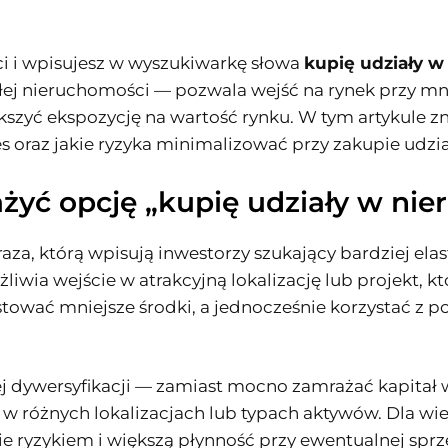
i i wpisujesz w wyszukiwarkę słowa
kupię udziały w
ałej nieruchomości — pozwala wejść na rynek przy m
kszyć ekspozycję na wartość rynku. W tym artykule z
s oraz jakie ryzyka minimalizować przy zakupie udzi
żyć opcję „kupię udziały w ni
raza, którą wpisują inwestorzy szukający bardziej ela
wia wejście w atrakcyjną lokalizację lub projekt, k
tować mniejsze środki, a jednocześnie korzystać z 
zej dywersyfikacji — zamiast mocno zamrażać kapitał
w w różnych lokalizacjach lub typach aktywów. Dla wi
ie ryzykiem i większą płynność przy ewentualnej sprz