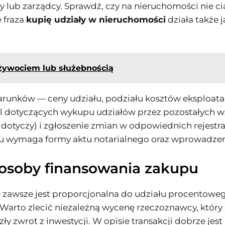
lub zarządcy. Sprawdź, czy na nieruchomości nie cią
 fraza
kupię udziały w nieruchomości
działa także 
żywociem lub służebnością
runków — ceny udziału, podziału kosztów eksploatacy
 dotyczących wykupu udziałów przez pozostałych wsp
li dotyczy) i zgłoszenie zmian w odpowiednich rejes
łu wymaga formy aktu notarialnego oraz wprowadzeni
osoby finansowania zakupu
awsze jest proporcjonalna do udziału procentowego —
Warto zlecić niezależną wycenę rzeczoznawcy, który 
y zwrot z inwestycji. W opisie transakcji dobrze jest