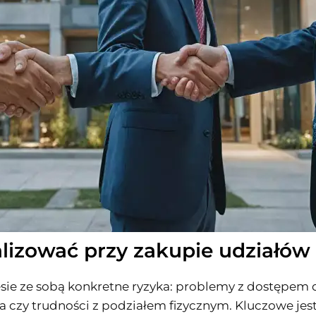
alizować przy zakupie udziałów
sie ze sobą konkretne ryzyka: problemy z dostępem 
ia czy trudności z podziałem fizycznym. Kluczowe jes