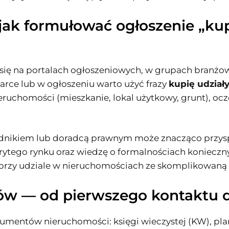
i jak formułować ogłoszenie „ku
 się na portalach ogłoszeniowych, w grupach branżo
rce lub w ogłoszeniu warto użyć frazy
kupię udział
ieruchomości (mieszkanie, lokal użytkowy, grunt), oc
nikiem lub doradcą prawnym może znacząco przyspi
krytego rynku oraz wiedzę o formalnościach koniecz
e przy udziale w nieruchomościach ze skomplikowaną 
łów — od pierwszego kontaktu
okumentów nieruchomości: księgi wieczystej (KW), p