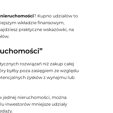
 nieruchomości
? Kupno udziałów to
niejszym wkładzie finansowym,
najdziesz praktyczne wskazówki, na
ałów.
eruchomości”
stycznych rozwiązań niż zakup całej
tóry byłby poza zasięgiem ze względu
potencjalnych zysków z wynajmu lub
 w jednej nieruchomości, można
elu inwestorów mniejsze udziały
edaży.