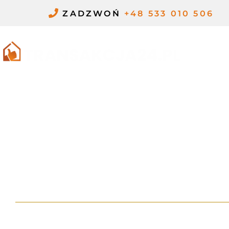
Przejdź
ZADZWOŃ
+48 533 010 506
do
treści
ME
KONFLIKT
WSPÓŁWŁAŚCICIEL
NIERUCHOMOŚCI