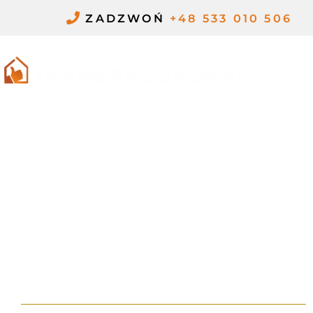
Przejdź
ZADZWOŃ
+48 533 010 506
do
treści
ME
CZY OSOBA
NIEZAMELDOWANA
MOŻE PRZEBYWAĆ
W DOMU