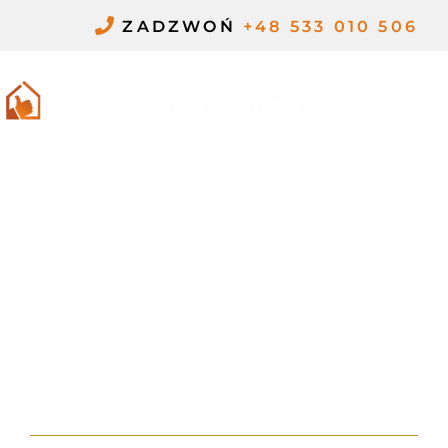
Przejdź
ZADZWOŃ
+48 533 010 506
do
treści
ME
CZY MOŻNA
EKSMITOWAĆ
OSOBĘ
ZAMELDOWANĄ