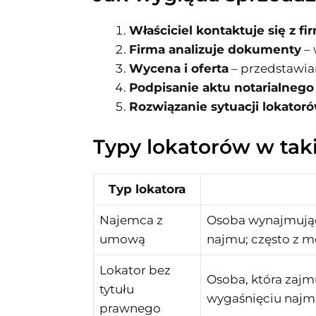
Właściciel kontaktuje się z fi
Firma analizuje dokumenty
– 
Wycena i oferta
– przedstawian
Podpisanie aktu notarialnego
Rozwiązanie sytuacji lokator
Typy lokatorów w tak
Typ lokatora
Najemca z
Osoba wynajmując
umową
najmu; często z 
Lokator bez
Osoba, która zajm
tytułu
wygaśnięciu najmu
prawnego