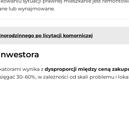
kowaniu sytuacji prawnej mieszkanie jest remonto
ane lub wynajmowane.
norodzinnego po licytacji komorniczej
 inwestora
okatorami wynika z
dysproporcji między ceną zakupu
sięgać 30–60%, w zależności od skali problemu i lokal