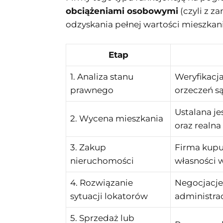
obciążeniami osobowymi
(czyli z z
odzyskania pełnej wartości mieszkani
Etap
1. Analiza stanu
Weryfikacja
prawnego
orzeczeń s
Ustalana j
2. Wycena mieszkania
oraz realna
3. Zakup
Firma kupu
nieruchomości
własności 
4. Rozwiązanie
Negocjacje
sytuacji lokatorów
administrac
5. Sprzedaż lub