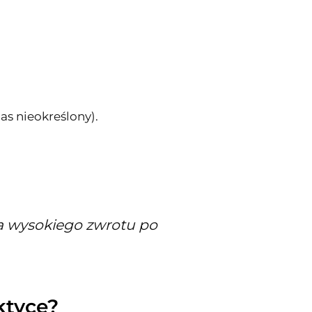
s nieokreślony).
ia wysokiego zwrotu po
ktyce?