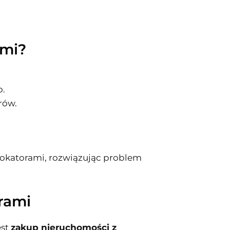
ami?
o.
rów.
 lokatorami, rozwiązując problem
orami
est
zakup nieruchomości z