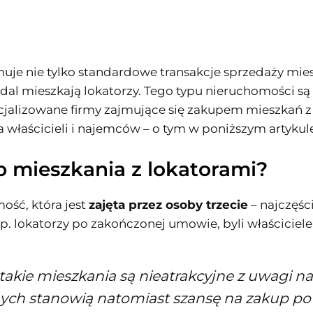
je nie tylko standardowe transakcje sprzedaży mies
nadal mieszkają lokatorzy. Tego typu nieruchomości 
lizowane firmy zajmujące się zakupem mieszkań z lok
 właścicieli i najemców – o tym w poniższym artykul
 mieszkania z lokatorami?
ość, która jest
zajęta przez osoby trzecie
– najczęśc
p. lokatorzy po zakończonej umowie, byli właściciele
akie mieszkania są nieatrakcyjne z uwagi na
ych stanowią natomiast szansę na zakup po o