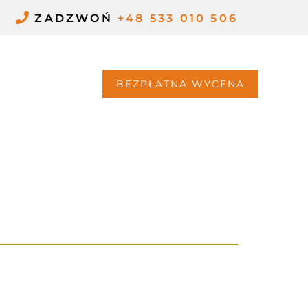
ZADZWOŃ
+48 533 010 506
G
KONTAKT
BEZPŁATNA WYCENA
ATORAMI JAK